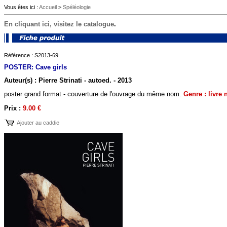
Vous êtes ici :
Accueil
>
Spéléologie
En cliquant ici, visitez le catalogue
.
Référence : S2013-69
POSTER: Cave girls
Auteur(s) : Pierre Strinati - autoed. - 2013
poster grand format - couverture de l'ouvrage du même nom.
Genre : livre 
Prix :
9.00 €
Ajouter au caddie